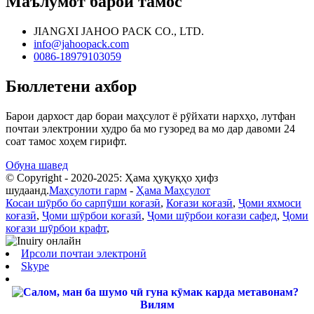
Маълумот барои тамос
JIANGXI JAHOO PACK CO., LTD.
info@jahoopack.com
0086-18979103059
Бюллетени ахбор
Барои дархост дар бораи маҳсулот ё рӯйхати нархҳо, лутфан
почтаи электронии худро ба мо гузоред ва мо дар давоми 24
соат тамос хоҳем гирифт.
Обуна шавед
© Copyright - 2020-2025: Ҳама ҳуқуқҳо ҳифз
шудаанд.
Маҳсулоти гарм
-
Ҳама Маҳсулот
Косаи шӯрбо бо сарпӯши коғазӣ
,
Коғази коғазӣ
,
Ҷоми яхмоси
коғазӣ
,
Ҷоми шӯрбои коғазӣ
,
Ҷоми шӯрбои коғази сафед
,
Ҷоми
коғази шӯрбои крафт
,
Ирсоли почтаи электронӣ
Skype
Вилям