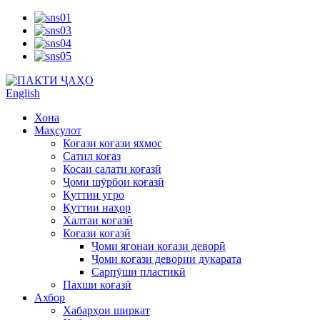
English
Хона
Маҳсулот
Коғази коғази яхмос
Сатил коғаз
Косаи салати коғазӣ
Ҷоми шӯрбои коғазӣ
Қуттии угро
Қуттии наҳор
Халтаи коғазӣ
Коғази коғазӣ
Ҷоми ягонаи коғази деворӣ
Ҷоми коғази девории дукарата
Сарпӯши пластикӣ
Пахши коғазӣ
Ахбор
Хабарҳои ширкат