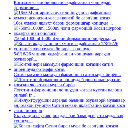
Коғази коғазии биологии якдафъаинаи чопшудаи
фармоишӣ ...
16oz яхмоси яклухт барои фармоишгар чопшуда ...
750ml 1000ml 1500ml чопи фармоишии биодеград ...
5/8/16/26 унцияи якдафъаинаи чопшудаи дараҷаи
озуқаворӣ...
Сатил коғазии маъмули фармоишӣ сатил мурғ бирён...
Логотипи фармоишии чопшудаи коғази қуттии калони
оилавӣ fr...
Яклухтҳои озуқавории дараҷаи баландсифати мудаввар
гуногун...