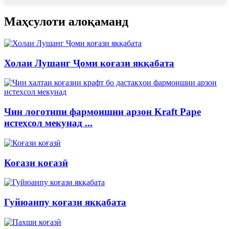
Маҳсулоти алоқаманд
Холаи Лушанг Ҷоми коғази якқабата
Чин логотипи фармоишии арзон Kraft Pape
истеҳсол мекунад ...
Коғази коғазӣ
Гуйюанпу коғази якқабата