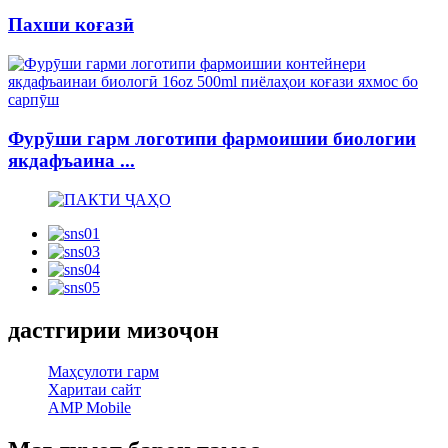
Пахши коғазӣ
Фурӯши гарм логотипи фармоишии биологии
якдафъаина ...
дастгирии мизоҷон
Маҳсулоти гарм
Харитаи сайт
AMP Mobile