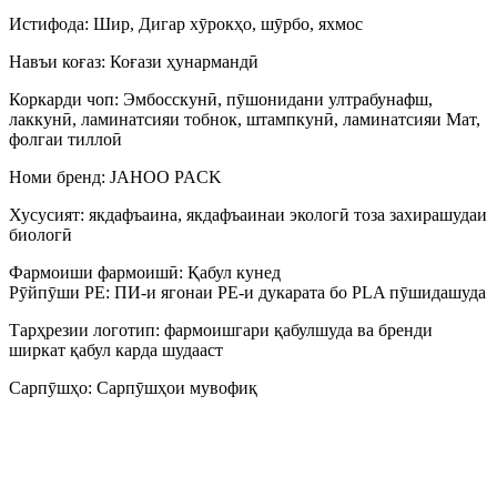
Истифода: Шир, Дигар хӯрокҳо, шӯрбо, яхмос
Навъи коғаз: Коғази ҳунармандӣ
Коркарди чоп: Эмбосскунӣ, пӯшонидани ултрабунафш,
лаккунӣ, ламинатсияи тобнок, штампкунӣ, ламинатсияи Мат,
фолгаи тиллоӣ
Номи бренд: JAHOO PACK
Хусусият: якдафъаина, якдафъаинаи экологӣ тоза захирашудаи
биологӣ
Фармоиши фармоишӣ: Қабул кунед
Рӯйпӯши PE: ПИ-и ягонаи PE-и дукарата бо PLA пӯшидашуда
Тарҳрезии логотип: фармоишгари қабулшуда ва бренди
ширкат қабул карда шудааст
Сарпӯшҳо: Сарпӯшҳои мувофиқ