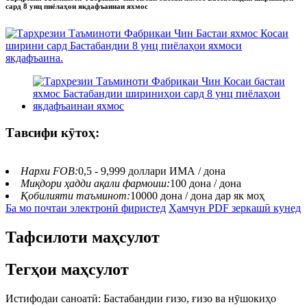
сард 8 унц пиёлаҳои якдафъаинаи яхмос
Тавсифи кӯтоҳ:
Нархи FOB:
0,5 - 9,999 доллари ИМА / дона
Миқдори ҳадди ақали фармоиш:
100 дона / дона
Қобилияти таъминот:
10000 дона / дона дар як моҳ
Ба мо почтаи электронӣ фиристед
Ҳамчун PDF зеркашӣ кунед
Тафсилоти маҳсулот
Тегҳои маҳсулот
Истифодаи саноатӣ: Бастабандии ғизо, ғизо ва нӯшокиҳо