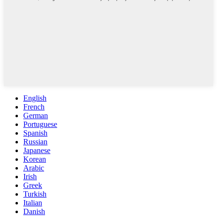
English
French
German
Portuguese
Spanish
Russian
Japanese
Korean
Arabic
Irish
Greek
Turkish
Italian
Danish