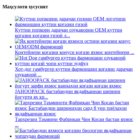
Маҳсулоти хусусият
Қуттии попкорн дараҷаи озуқавории OEM қуттии
коғазии қоғазии ғизоӣ л...
Контейнери коғазии конуси қоғази яхмос контейнери ...
Хот-дог гамбургер қуттии фармоишии коғазии дараҷаи
озуқаворӣ ...
JAHOOPACK бастабандии якдафъаинаи ширини
йогурти ях кр...
Тарҳрезии Таъмини Фабрикаи Чин Косаи бастаи яхмос
...