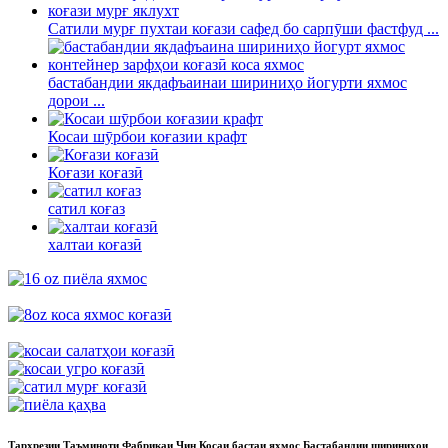
Сатили мурғ пухтаи коғази сафед бо сарпӯши фастфуд ...
бастабандии якдафъаинаи шириниҳо йогурти яхмос
дорои ...
Косаи шӯрбои коғазии крафт
Коғази коғазӣ
сатил коғаз
халтаи коғазӣ
Тарҳрезии Таъминоти Фабрикаи Чин Косаи бастаи яхмос Бастабандии шириниҳои