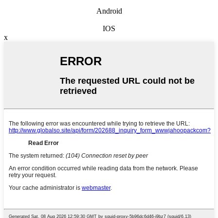
Android
IOS
x