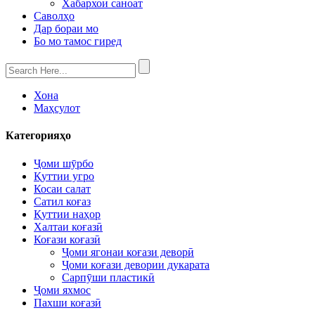
Хабархои саноат
Саволҳо
Дар бораи мо
Бо мо тамос гиред
Хона
Маҳсулот
Категорияҳо
Ҷоми шӯрбо
Қуттии угро
Косаи салат
Сатил коғаз
Қуттии наҳор
Халтаи коғазӣ
Коғази коғазӣ
Ҷоми ягонаи коғази деворӣ
Ҷоми коғази девории дукарата
Сарпӯши пластикӣ
Ҷоми яхмос
Пахши коғазӣ