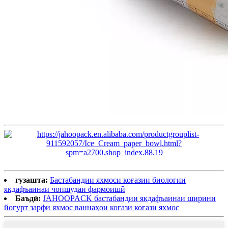
гузашта:
Бастабандии яхмоси коғазии биологии
якдафъаинаи чопшудаи фармоишӣ
Баъдӣ:
JAHOOPACK бастабандии якдафъаинаи ширини
йогурт зарфи яхмос ваннаҳои коғази коғази яхмос