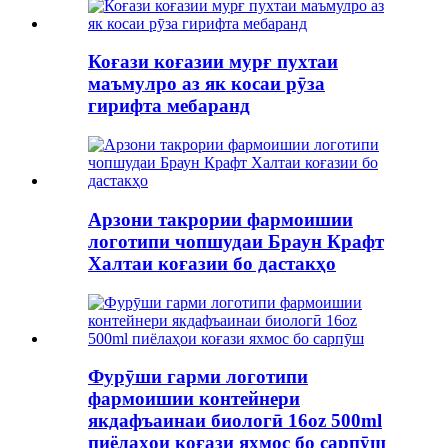
Коғази коғазии мурғ пухтаи
маъмулро аз як косаи рӯза
гирифта мебаранд
Арзони такрории фармоишии
логотипи чопшудаи Браун Крафт
Халтаи коғазии бо дастакҳо
Фурӯши гарми логотипи
фармоишии контейнери
якдафъаинаи биологӣ 16oz 500ml
пиёлаҳои коғази яхмос бо сарпӯш