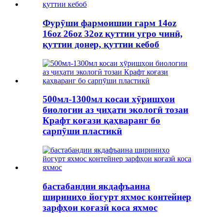
Фурӯши фармоишии гарм 14oz
16oz 26oz 32oz қуттии угро чинӣ,
қуттии донер, қуттии кебоб
500мл-1300мл косаи хӯришҳои
биологии аз ҷиҳати экологӣ тозаи
Крафт коғази қаҳваранг бо
сарпӯши пластикӣ
бастабандии якдафъаина
шириниҳо йогурт яхмос контейнер
зарфҳои коғазӣ коса яхмос