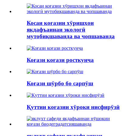
Косаи коғазии хӯришҳои
якдафъаинаи экологӣ
мутобиқшаванда ва чопшаванда
Коғази коғази росткунҷа
Коғази шӯрбо бо сарпӯш
Қуттии коғазии хӯроки нисфирӯзӣ
яклухт сафеди якдафъаинаи