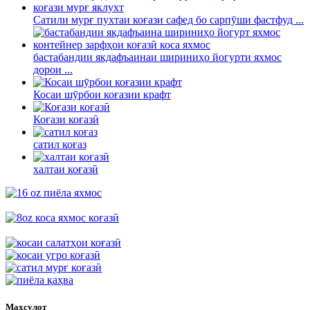
Сатили мурғ пухтаи коғази сафед бо сарпӯши фастфуд ...
бастабандии якдафъаинаи шириниҳо йогурти яхмос
дорои ...
Косаи шӯрбои коғазии крафт
Коғази коғазӣ
сатил коғаз
халтаи коғазӣ
Маҳсулот