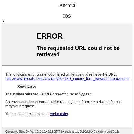
Android
IOS
x