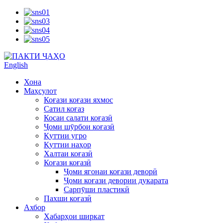
English
Хона
Маҳсулот
Коғази коғази яхмос
Сатил коғаз
Косаи салати коғазӣ
Ҷоми шӯрбои коғазӣ
Қуттии угро
Қуттии наҳор
Халтаи коғазӣ
Коғази коғазӣ
Ҷоми ягонаи коғази деворӣ
Ҷоми коғази девории дукарата
Сарпӯши пластикӣ
Пахши коғазӣ
Ахбор
Хабарҳои ширкат