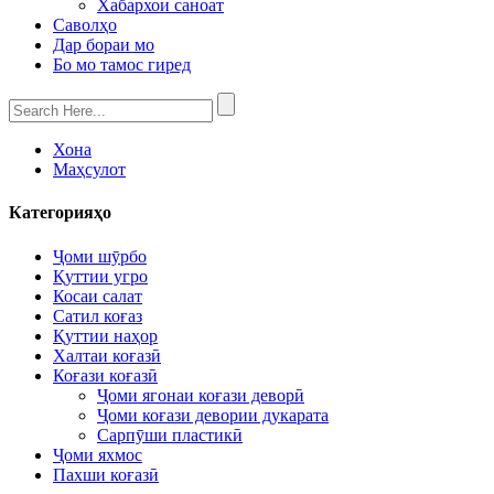
Хабархои саноат
Саволҳо
Дар бораи мо
Бо мо тамос гиред
Хона
Маҳсулот
Категорияҳо
Ҷоми шӯрбо
Қуттии угро
Косаи салат
Сатил коғаз
Қуттии наҳор
Халтаи коғазӣ
Коғази коғазӣ
Ҷоми ягонаи коғази деворӣ
Ҷоми коғази девории дукарата
Сарпӯши пластикӣ
Ҷоми яхмос
Пахши коғазӣ