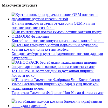
Маҳсулоти хусусият
Қуттии попкорн дараҷаи озуқавории OEM қуттии
коғазии қоғазии ғизоӣ л...
Контейнери коғазии конуси қоғази яхмос контейнери ...
Хот-дог гамбургер қуттии фармоишии коғазии дараҷаи
озуқаворӣ ...
JAHOOPACK бастабандии якдафъаинаи ширини
йогурти ях кр...
Тарҳрезии Таъмини Фабрикаи Чин Косаи бастаи яхмос
...