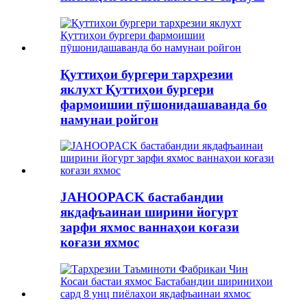
Қуттиҳои бургери тарҳрезии
яклухт Қуттиҳои бургери
фармоишии пӯшонидашаванда бо
намунаи ройгон
JAHOOPACK бастабандии
якдафъаинаи ширини йогурт
зарфи яхмос ваннаҳои коғази
коғази яхмос