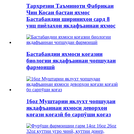
Тарҳрезии Таъминоти Фабрикаи
Чин Косаи бастаи яхмос
Бастабандии шириниҳои сард 8
унц пиёлаҳои якдафъаинаи яхмос
Бастабандии яхмоси коғазии
биологии якдафъаинаи чопшудаи
фармоишӣ
16oz Муштарии яклухт чопшудаи
якдафъаинаи яхмоси деворҳои
коғази коғазӣ бо сарпӯши коғаз