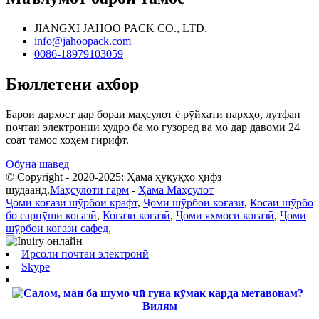
JIANGXI JAHOO PACK CO., LTD.
info@jahoopack.com
0086-18979103059
Бюллетени ахбор
Барои дархост дар бораи маҳсулот ё рӯйхати нархҳо, лутфан
почтаи электронии худро ба мо гузоред ва мо дар давоми 24
соат тамос хоҳем гирифт.
Обуна шавед
© Copyright - 2020-2025: Ҳама ҳуқуқҳо ҳифз
шудаанд.
Маҳсулоти гарм
-
Ҳама Маҳсулот
Ҷоми коғази шӯрбои крафт
,
Ҷоми шӯрбои коғазӣ
,
Косаи шӯрбо
бо сарпӯши коғазӣ
,
Коғази коғазӣ
,
Ҷоми яхмоси коғазӣ
,
Ҷоми
шӯрбои коғази сафед
,
Ирсоли почтаи электронӣ
Skype
Вилям