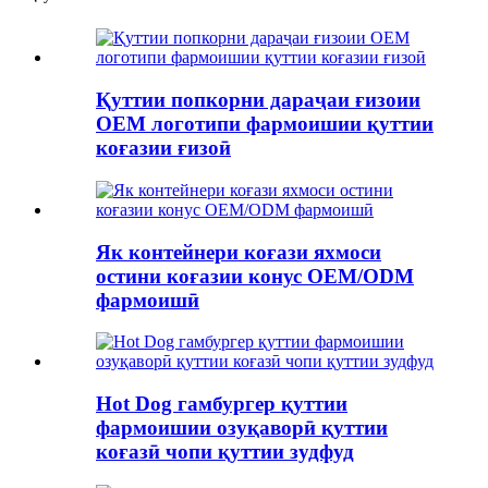
Қуттии попкорни дараҷаи ғизоии
OEM логотипи фармоишии қуттии
коғазии ғизоӣ
Як контейнери коғази яхмоси
остини коғазии конус OEM/ODM
фармоишӣ
Hot Dog гамбургер қуттии
фармоишии озуқаворӣ қуттии
коғазӣ чопи қуттии зудфуд