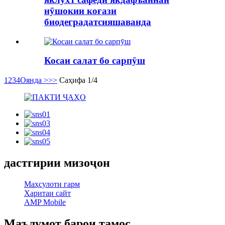
нӯшокии коғази
биодеградатсияшаванда
Косаи салат бо сарпӯш
1
2
3
4
Оянда >
>>
Саҳифа 1/4
дастгирии мизоҷон
Маҳсулоти гарм
Харитаи сайт
AMP Mobile
Маълумот барои тамос