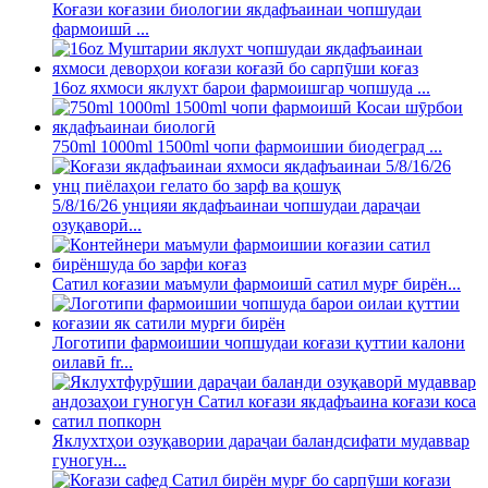
Коғази коғазии биологии якдафъаинаи чопшудаи
фармоишӣ ...
16oz яхмоси яклухт барои фармоишгар чопшуда ...
750ml 1000ml 1500ml чопи фармоишии биодеград ...
5/8/16/26 унцияи якдафъаинаи чопшудаи дараҷаи
озуқаворӣ...
Сатил коғазии маъмули фармоишӣ сатил мурғ бирён...
Логотипи фармоишии чопшудаи коғази қуттии калони
оилавӣ fr...
Яклухтҳои озуқавории дараҷаи баландсифати мудаввар
гуногун...